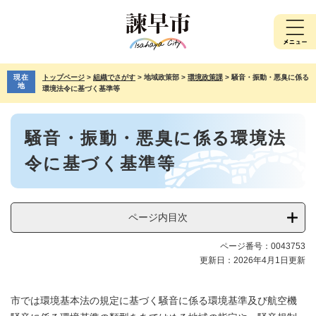
ペ
メ
ー
ニ
ジ
ュ
の
ー
先
を
現在
トップページ
>
組織でさがす
>
地域政策部
>
環境政策課
>
騒音・振動・悪臭に係る
頭
飛
地
環境法令に基づく基準等
で
ば
す。
し
本
て
騒音・振動・悪臭に係る環境法
文
本
文
令に基づく基準等
へ
ページ内目次
ページ番号：0043753
更新日：2026年4月1日更新
市では環境基本法の規定に基づく騒音に係る環境基準及び航空機