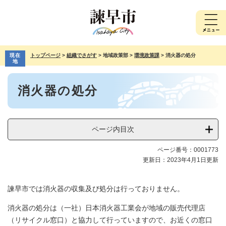
ペ
メ
ー
ニ
ジ
ュ
の
ー
先
を
現在
トップページ
>
組織でさがす
>
地域政策部
>
環境政策課
>
消火器の処分
頭
飛
地
で
ば
本
す。
し
消火器の処分
文
て
本
文
へ
ページ内目次
ページ番号：0001773
更新日：2023年4月1日更新
諫早市では消火器の収集及び処分は行っておりません。
消火器の処分は（一社）日本消火器工業会が地域の販売代理店
（リサイクル窓口）と協力して行っていますので、お近くの窓口