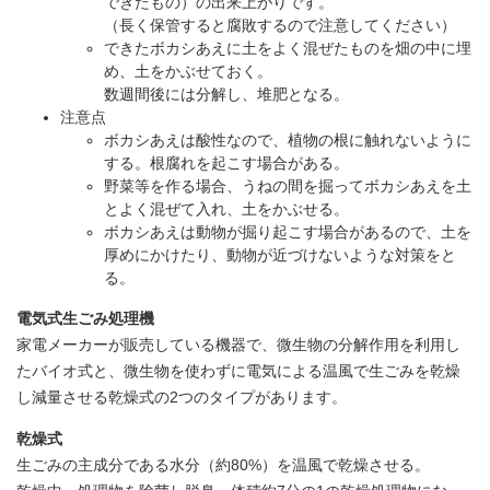
できたもの）の出来上がりです。
（長く保管すると腐敗するので注意してください）
できたボカシあえに土をよく混ぜたものを畑の中に埋
め、土をかぶせておく。
​数週間後には分解し、堆肥となる。
注意点
ボカシあえは酸性なので、植物の根に触れないように
する。根腐れを起こす場合がある。
野菜等を作る場合、うねの間を掘ってボカシあえを土
とよく混ぜて入れ、土をかぶせる。
ボカシあえは動物が掘り起こす場合があるので、土を
厚めにかけたり、動物が近づけないような対策をと
る。
電気式生ごみ処理機
家電メーカーが販売している機器で、微生物の分解作用を利用し
たバイオ式と、微生物を使わずに電気による温風で生ごみを乾燥
し減量させる乾燥式の2つのタイプがあります。
乾燥式
生ごみの主成分である水分（約80%）を温風で乾燥させる。