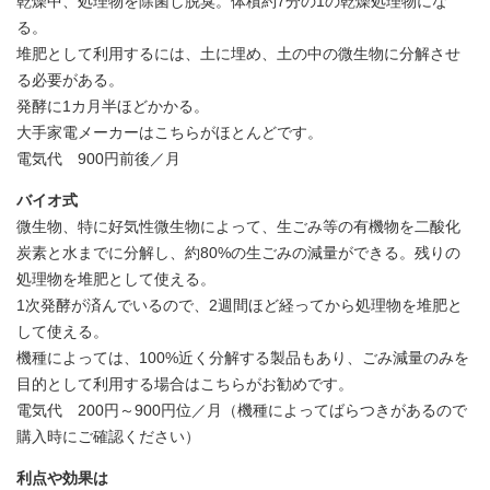
乾燥中、処理物を除菌し脱臭。体積約7分の1の乾燥処理物にな
る。
堆肥として利用するには、土に埋め、土の中の微生物に分解させ
る必要がある。
発酵に1カ月半ほどかかる。
大手家電メーカーはこちらがほとんどです。
電気代 900円前後／月
バイオ式
微生物、特に好気性微生物によって、生ごみ等の有機物を二酸化
炭素と水までに分解し、約80%の生ごみの減量ができる。残りの
処理物を堆肥として使える。
1次発酵が済んでいるので、2週間ほど経ってから処理物を堆肥と
して使える。
機種によっては、100%近く分解する製品もあり、ごみ減量のみを
目的として利用する場合はこちらがお勧めです。
電気代 200円～900円位／月（機種によってばらつきがあるので
購入時にご確認ください）
利点や効果は