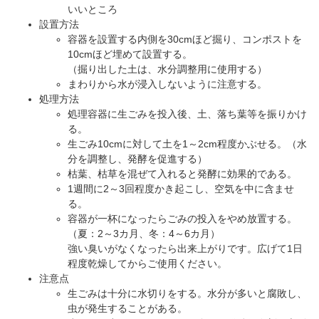
いいところ
設置方法
容器を設置する内側を30cmほど掘り、コンポストを
10cmほど埋めて設置する。
（掘り出した土は、水分調整用に使用する）
まわりから水が浸入しないように注意する。
処理方法
処理容器に生ごみを投入後、土、落ち葉等を振りかけ
る。
生ごみ10cmに対して土を1～2cm程度かぶせる。（水
分を調整し、発酵を促進する）
枯葉、枯草を混ぜて入れると発酵に効果的である。
1週間に2～3回程度かき起こし、空気を中に含ませ
る。
容器が一杯になったらごみの投入をやめ放置する。
（夏：2～3カ月、冬：4～6カ月）
強い臭いがなくなったら出来上がりです。広げて1日
程度乾燥してからご使用ください。
注意点
生ごみは十分に水切りをする。水分が多いと腐敗し、
虫が発生することがある。