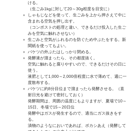
ける。
（生ごみ1kgに対して20～30g程度を目安に）
しゃもじなどを使って、生ごみを上から押さえて中に
含まれる空気を押し出す。
（コンポストの処理と違い、できるだけ投入した生ご
みを空気に触れさせない）
生ごみと空気がふれるのを防ぐため中ぶたをする。新
聞紙を使ってもよい。
バケツの外ぶたはしっかり閉める。
発酵液が溜まったら、その都度抜く。
空気に触れると腐りやすいので、できるだけその日に
使う。
液肥として1,000～2,000倍程度に水で薄めて、週に一
度散布する。
バケツに約8分目位まで溜まったら発酵させる。（直
射日光を避けて密封しておく）
発酵期間は、周囲の温度にもよりますが、夏場で10～
15日、冬場で15～20日位
発酵中はガスが発生するので、適当にガス抜きをす
る。
漬物のようなにおいであれば、ボカシあえ（発酵して