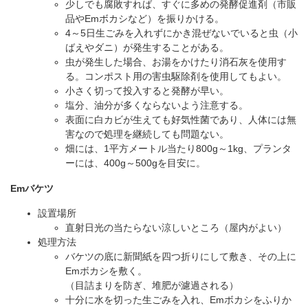
少しでも腐敗すれば、すぐに多めの発酵促進剤（市販
品やEmボカシなど）を振りかける。
4～5日生ごみを入れずにかき混ぜないでいると虫（小
ばえやダニ）が発生することがある。
虫が発生した場合、お湯をかけたり消石灰を使用す
る。コンポスト用の害虫駆除剤を使用してもよい。
小さく切って投入すると発酵が早い。
塩分、油分が多くならないよう注意する。
表面に白カビが生えても好気性菌であり、人体には無
害なので処理を継続しても問題ない。
畑には、1平方メートル当たり800g～1kg、プランタ
ーには、400g～500gを目安に。
Emバケツ
設置場所
直射日光の当たらない涼しいところ（屋内がよい）
処理方法
バケツの底に新聞紙を四つ折りにして敷き、その上に
Emボカシを敷く。
（目詰まりを防ぎ、堆肥が濾過される）
十分に水を切った生ごみを入れ、Emボカシをふりか