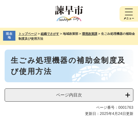
ペ
メ
ー
ニ
ジ
ュ
の
ー
先
を
現在
トップページ
>
組織でさがす
>
地域政策部
>
環境政策課
>
生ごみ処理機器の補助金
頭
飛
地
制度及び使用方法
で
ば
す。
し
本
て
生ごみ処理機器の補助金制度及
文
本
文
び使用方法
へ
ページ内目次
ページ番号：0001763
更新日：2025年4月24日更新