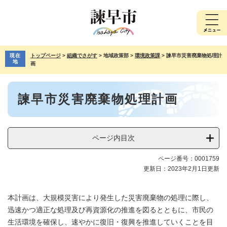
ペ
メ
ー
ニ
ジ
ュ
の
ー
先
を
現在
トップページ
>
組織でさがす
>
地域政策部
>
環境政策課
>
諫早市災害廃棄物処理計
頭
飛
地
画
で
ば
す。
し
本
て
諫早市災害廃棄物処理計画
文
本
文
へ
ページ内目次
ページ番号：0001759
更新日：2023年2月1日更新
本計画は、大規模災害により発生した災害廃棄物の処理に際し、
迅速かつ適正な処理及び再資源化の推進を図るとともに、市民の
生活環境を確保し、速やかに復旧・復興を推進していくことを目