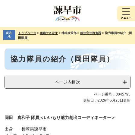
ペ
メ
ー
ニ
ジ
ュ
の
ー
先
を
現在
トップページ
>
組織でさがす
>
地域政策部
>
移住定住推進課
>
協力隊員の紹介（岡
頭
飛
地
田隊員）
で
ば
す。
し
本
て
協力隊員の紹介（岡田隊員）
文
本
文
へ
ページ内目次
ページ番号：0045795
更新日：2026年5月25日更新
岡田 喜和子 隊員＜いいもり魅力創出コーディネーター＞
出身 長崎県諫早市