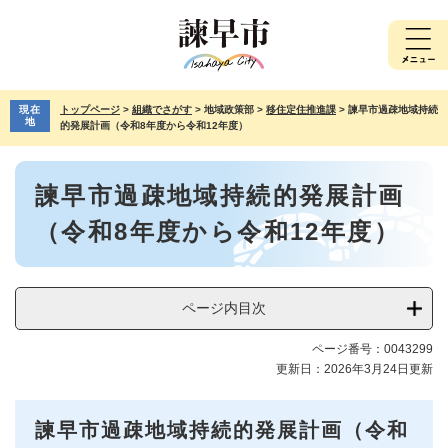
ペ
メ
ー
ニ
ジ
ュ
の
ー
先
を
現在
トップページ
>
組織でさがす
>
地域政策部
>
移住定住推進課
>
諫早市過疎地域持続
頭
飛
地
的発展計画（令和8年度から令和12年度）
で
ば
す。
し
本
て
諫早市過疎地域持続的発展計画
文
本
文
（令和8年度から令和12年度）
へ
ページ内目次
ページ番号：0043299
更新日：2026年3月24日更新
諫早市過疎地域持続的発展計画（令和