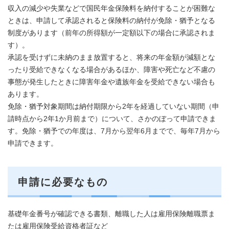
収入の減少や失業などで国民年金保険料を納付することが困難な
ときは、申請して承認されると保険料の納付が免除・猶予となる
制度があります（前年の所得額が一定額以下の場合に承認されま
す）。
承認を受けずに未納のまま放置すると、将来の年金額が減額とな
ったり受給できなくなる場合があるほか、障害や死亡など不慮の
事態が発生したときに障害年金や遺族年金を受給できない場合も
あります。
免除・猶予対象期間は納付期限から2年を経過していない期間（申
請時点から2年1か月前まで）について、さかのぼって申請できま
す。免除・猶予での年度は、7月から翌年6月までで、毎年7月から
申請できます。
申請に必要なもの
基礎年金番号が確認できる書類、離職した人は雇用保険離職票ま
たは雇用保険受給資格者証など