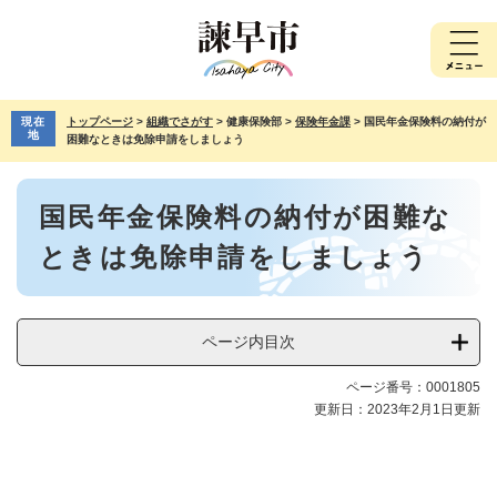
ペ
メ
ー
ニ
ジ
ュ
の
ー
先
を
現在
トップページ
>
組織でさがす
>
健康保険部
>
保険年金課
>
国民年金保険料の納付が
頭
飛
地
困難なときは免除申請をしましょう
で
ば
す。
し
本
て
国民年金保険料の納付が困難な
文
本
文
ときは免除申請をしましょう
へ
ページ内目次
ページ番号：0001805
更新日：2023年2月1日更新