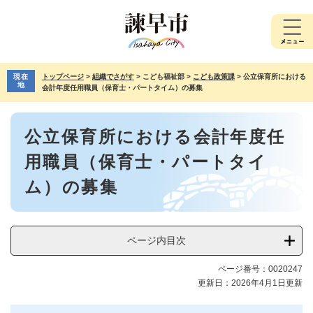
ペ
メ
ー
ニ
ジ
ュ
の
ー
先
を
現在
トップページ
>
組織でさがす
>
こども福祉部
>
こども政策課
>
公立保育所における
頭
飛
地
会計年度任用職員（保育士・パートタイム）の募集
で
ば
す。
し
本
て
公立保育所における会計年度任
文
本
文
用職員（保育士・パートタイ
へ
ム）の募集
ページ内目次
ページ番号：0020247
更新日：2026年4月1日更新