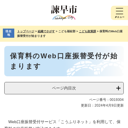
ペ
メ
ー
ニ
ジ
ュ
の
ー
先
を
現在
トップページ
>
組織でさがす
>
こども福祉部
>
こども政策課
>
保育料のWeb口座
頭
飛
地
振替受付が始まります
で
ば
す。
し
本
て
保育料のWeb口座振替受付が始
文
本
文
まります
へ
ページ内目次
ページ番号：0019304
更新日：2024年4月9日更新
Web口座振替受付サービス「こうふりネット」を利用して、保