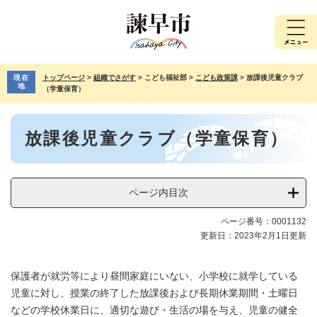
ペ
メ
ー
ニ
ジ
ュ
の
ー
先
を
現在
トップページ
>
組織でさがす
>
こども福祉部
>
こども政策課
>
放課後児童クラブ
頭
飛
地
（学童保育）
で
ば
す。
し
本
て
放課後児童クラブ（学童保育）
文
本
文
へ
ページ内目次
ページ番号：0001132
更新日：2023年2月1日更新
保護者が就労等により昼間家庭にいない、小学校に就学している
児童に対し、授業の終了した放課後および長期休業期間・土曜日
などの学校休業日に、適切な遊び・生活の場を与え、児童の健全