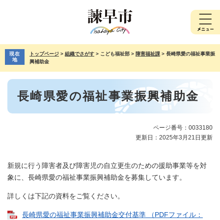
ペ
メ
ー
ニ
ジ
ュ
の
ー
先
を
現在
トップページ
>
組織でさがす
>
こども福祉部
>
障害福祉課
>
長崎県愛の福祉事業振
頭
飛
地
興補助金
で
ば
す。
し
本
て
長崎県愛の福祉事業振興補助金
文
本
文
へ
ページ番号：0033180
更新日：2025年3月21日更新
新規に行う障害者及び障害児の自立更生のための援助事業等を対
象に、長崎県愛の福祉事業振興補助金を募集しています。
詳しくは下記の資料をご覧ください。
長崎県愛の福祉事業振興補助金交付基準 （PDFファイル：