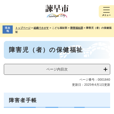
ペ
メ
ー
ニ
ジ
ュ
の
ー
先
を
現在
トップページ
>
組織でさがす
>
こども福祉部
>
障害福祉課
>
障害児（者）の保健福
頭
飛
地
祉
で
ば
す。
し
本
て
障害児（者）の保健福祉
文
本
文
へ
ページ内目次
ページ番号：0001840
更新日：2025年4月1日更新
障害者手帳