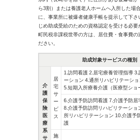
ら3割）または養護老人ホームへ入所した場
に、事業所に被爆者健康手帳を提示して下さ
じめ助成受給のための資格認定を受ける必要
町民税非課税世帯の方は、居住費・食事費の
ださい。
助成対象サービスの種別
1.訪問看護 2.居宅療養管理指導 
居
ーション 4.通所リハビリテーシ
介
宅
5.短期入所療養介護（医療型ショ
護
サ
保
6.介護予防訪問看護 7.介護予防
ー
険
8.介護予防訪問リハビリテーション
ビ
医
所リハビリテーション 10.介護
ス
療
護
系
施
サ