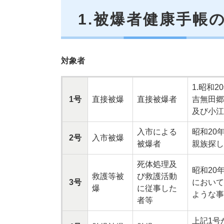
1.被爆者健康手帳
対象者
1.昭和
1号
直接被爆
直接被爆者
吉無田郷
及び小江
入市による
昭和20
2号
入市被爆
被爆者
親族探し
死体処理及
昭和20
救護等被
び救護活動
3号
において
爆
に従事した
ような事
者等
上記1号