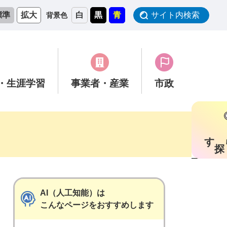
標準
拡大
白
黒
青
サイト内検索
背景色
・生涯学習
事業者
・産業
市政
す
AI（人工知能）は
こんなページをおすすめします