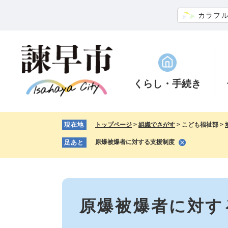
ペ
メ
カラフ
ー
ニ
ジ
ュ
の
ー
先
を
頭
飛
で
ば
くらし
・手続き
す。
し
て
本
現在地
トップページ
>
組織でさがす
>
こども福祉部
>
文
へ
原爆被爆者に対する支援制度
足あと
本
文
原爆被爆者に対す