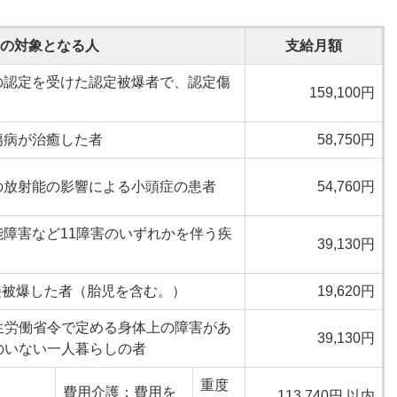
の対象となる人
支給月額
の認定を受けた認定被爆者で、認定傷
159,100円
傷病が治癒した者
58,750円
の放射能の影響による小頭症の患者
54,760円
障害など11障害のいずれかを伴う疾
39,130円
接被爆した者（胎児を含む。）
19,620円
厚生労働省令で定める身体上の障害があ
39,130円
孫のいない一人暮らしの者
重度
費用介護：費用を
113,740円 以内