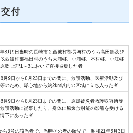
の交付
20年8月9日当時の長崎市 2.西彼杵郡長与村のうち高田郷及び
 3.西彼杵郡福田村のうち大浦郷、小浦郷、本村郷、小江郷
原郷 上記1～3において直接被爆した者
年8月9日から8月23日までの間に、救護活動、医療活動及び
等のため、爆心地から約2km以内の区域に立ち入った者
年8月9日から8月23日までの間に、原爆被災者救護収容所等
救護活動に従事したり、身体に原爆放射能の影響を受ける
情下にあった者
から3号の該当者で、当時その者の胎児で、昭和21年6月3日