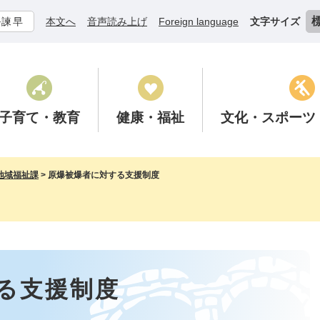
ル諫早
本文へ
音声読み上げ
Foreign language
文字サイズ
子育て
・教育
健康
・福祉
文化
・スポーツ
地域福祉課
>
原爆被爆者に対する支援制度
る支援制度