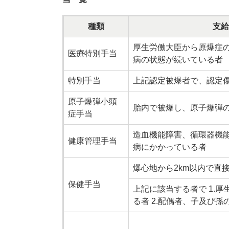
種類
支給
厚生労働大臣から原爆症
医療特別手当
病の状態が続いている者
特別手当
上記認定被爆者で、認定
原子爆弾小頭
胎内で被爆し、原子爆弾
症手当
造血機能障害、循環器機能
健康管理手当
病にかかっている者
爆心地から2km以内で直
保健手当
上記に該当する者で 1.
る者 2.配偶者、子及び