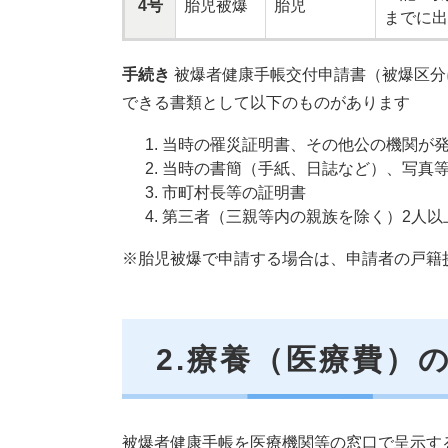
4号
胎児被爆
胎児
までに出
手続き
被爆者健康手帳交付申請書（被爆区分
できる書類として以下のものがあります
当時の罹災証明書、その他公の機関が
当時の書簡（手紙、日誌など）、写真
市町村長等の証明書
第三者（三親等内の親族を除く）2人以
※胎児被爆で申請する場合は、申請者の戸籍
2.療養（医療費）
被爆者健康手帳を医療機関等の窓口で呈示す