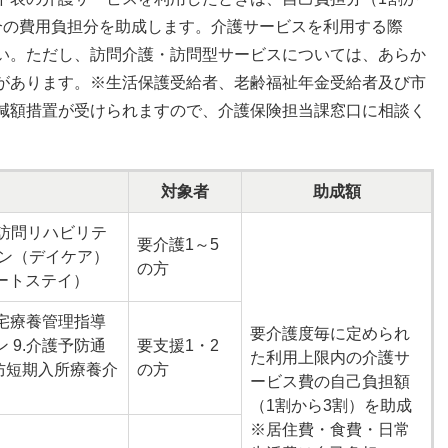
合の費用負担分を助成します。介護サービスを利用する際
い。ただし、訪問介護・訪問型サービスについては、あらか
があります。※生活保護受給者、老齢福祉年金受給者及び市
減額措置が受けられますので、介護保険担当課窓口に相談く
対象者
助成額
3.訪問リハビリテ
要介護1～5
ョン（デイケア）
の方
ートステイ）
居宅療養管理指導
要介護度毎に定められ
 9.介護予防通
要支援1・2
た利用上限内の介護サ
予防短期入所療養介
の方
ービス費の自己負担額
（1割から3割）を助成
※居住費・食費・日常