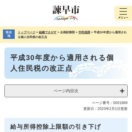
ペ
メ
ー
ニ
ジ
ュ
の
ー
先
を
現在
トップページ
>
組織でさがす
>
企画財務部
>
市民税課
>
平成30年度から適用され
頭
飛
地
る個人住民税の改正点
で
ば
す。
し
本
て
平成30年度から適用される個
文
本
文
人住民税の改正点
へ
ページ内目次
ページ番号：0001889
更新日：2023年2月1日更新
給与所得控除上限額の引き下げ