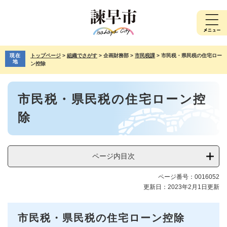
ペ
メ
ー
ニ
ジ
ュ
の
ー
先
を
現在
トップページ
>
組織でさがす
>
企画財務部
>
市民税課
>
市民税・県民税の住宅ロー
頭
飛
地
ン控除
で
ば
す。
し
本
て
市民税・県民税の住宅ローン控
文
本
文
除
へ
ページ内目次
ページ番号：0016052
更新日：2023年2月1日更新
市民税・県民税の住宅ローン控除