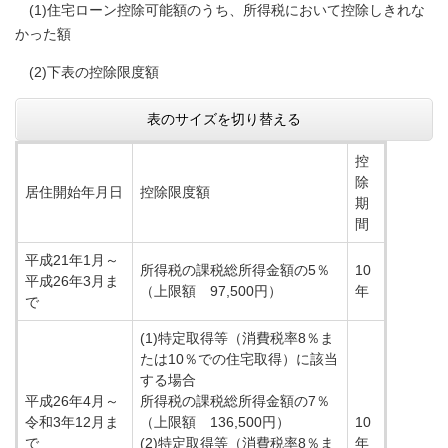
(1)住宅ローン控除可能額のうち、所得税において控除しきれな
かった額
(2)下表の控除限度額
表のサイズを切り替える
控
除
居住開始年月日
控除限度額
期
間
平成21年1月～
所得税の課税総所得金額の5％
10
平成26年3月ま
（上限額 97,500円）
年
で
(1)特定取得等（消費税率8％ま
たは10％での住宅取得）に該当
する場合
平成26年4月～
所得税の課税総所得金額の7％
令和3年12月ま
（上限額 136,500円）
10
で
(2)特定取得等（消費税率8％ま
年