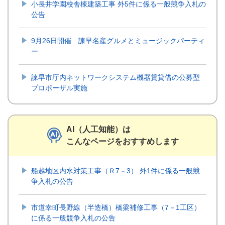
小長井学園校舎棟建築工事 外5件に係る一般競争入札の
公告
9月26日開催 諫早名産グルメとミュージックパーティ
ー
諫早市庁内ネットワークシステム機器賃貸借の公募型
プロポーザル実施
AI（人工知能）は
こんなページをおすすめします
船越地区内水対策工事（Ｒ7－3） 外1件に係る一般競
争入札の公告
市道幸町長野線（半造橋）橋梁補修工事（7－1工区）
に係る一般競争入札の公告