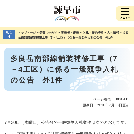
ペ
メ
ー
ニ
ジ
ュ
の
ー
先
を
現在
トップページ
>
分類でさがす
>
事業者・産業
>
入札・契約情報
>
入札情報
>
多良
頭
飛
地
岳南部線舗装補修工事（7－4工区）に係る一般競争入札の公告 外1件
で
ば
す。
し
本
て
多良岳南部線舗装補修工事（7
文
本
文
－4工区）に係る一般競争入札
へ
の公告 外1件
ページ番号：0036413
更新日：2026年7月30日更新
7月30日（木曜日）公告分の一般競争入札案件は次のとおりです。
なお、下記工事については事後審査型一般競争入札方式となりま