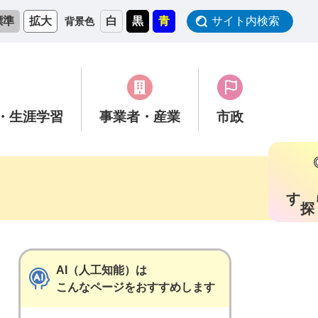
標準
拡大
白
黒
青
サイト内検索
背景色
・生涯学習
事業者
・産業
市政
す
AI（人工知能）は
こんなページをおすすめします