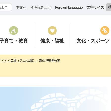
ル諫早
本文へ
音声読み上げ
Foreign language
文字サイズ
子育て
・教育
健康
・福祉
文化
・スポーツ
すくすく広場（アエル1階）
>
新生児聴覚検査