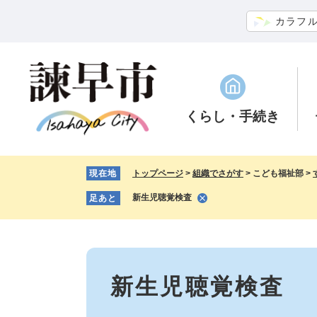
ペ
メ
カラフ
ー
ニ
ジ
ュ
の
ー
先
を
頭
飛
で
ば
くらし
・手続き
す。
し
て
本
現在地
トップページ
>
組織でさがす
>
こども福祉部
>
文
へ
新生児聴覚検査
足あと
本
文
新生児聴覚検査