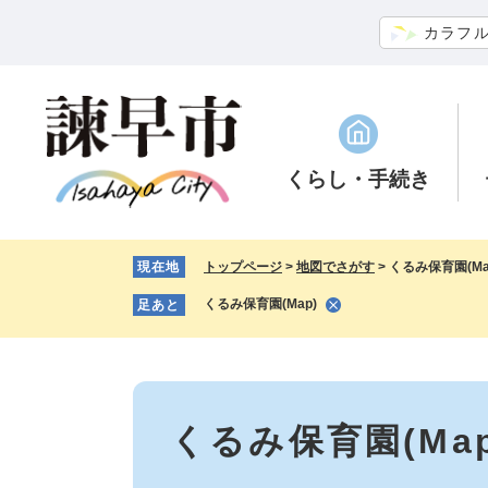
ペ
メ
カラフ
ー
ニ
ジ
ュ
の
ー
先
を
頭
飛
で
ば
くらし
・手続き
す。
し
て
本
現在地
トップページ
>
地図でさがす
>
くるみ保育園(Ma
文
へ
くるみ保育園(Map)
足あと
本
文
くるみ保育園(Map