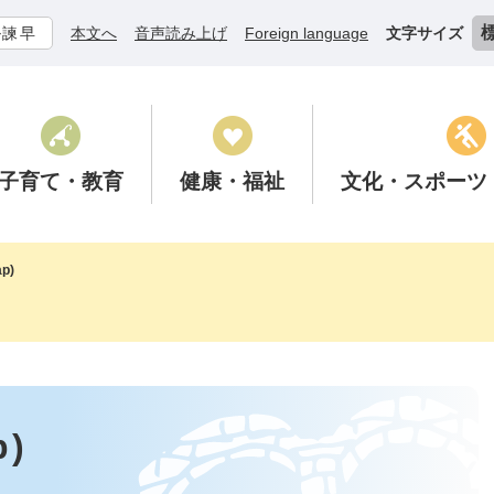
ル諫早
本文へ
音声読み上げ
Foreign language
文字サイズ
子育て
・教育
健康
・福祉
文化
・スポーツ
p)
)