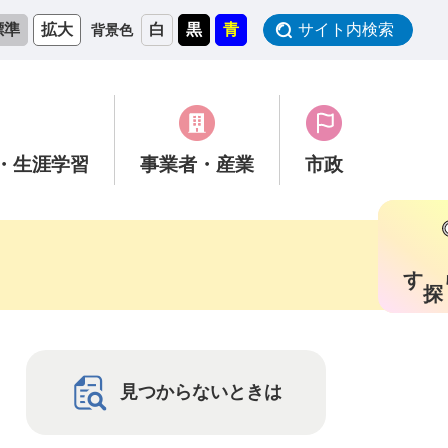
標準
拡大
白
黒
青
サイト内検索
背景色
・生涯学習
事業者
・産業
市政
す
見つからないときは