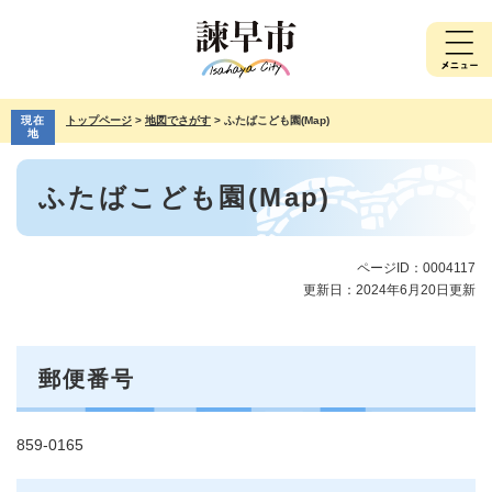
ペ
メ
ー
ニ
ジ
ュ
の
ー
先
を
現在
トップページ
>
地図でさがす
>
ふたばこども園(Map)
頭
飛
地
で
ば
本
す。
し
ふたばこども園(Map)
文
て
本
文
へ
ページID：0004117
更新日：2024年6月20日更新
郵便番号
859-0165