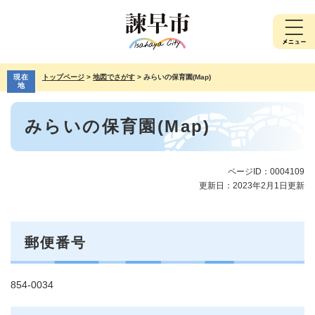
ペ
メ
ー
ニ
ジ
ュ
の
ー
先
を
現在
トップページ
>
地図でさがす
>
みらいの保育園(Map)
頭
飛
地
で
ば
本
す。
し
みらいの保育園(Map)
文
て
本
文
へ
ページID：0004109
更新日：2023年2月1日更新
郵便番号
854-0034