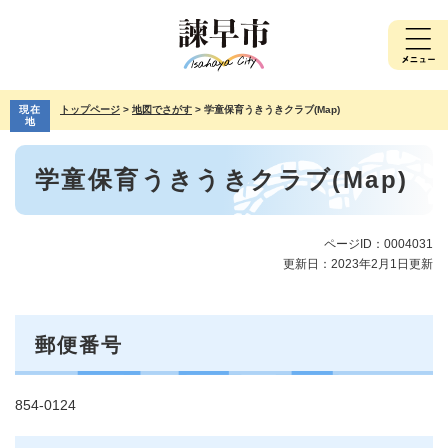
ペ
メ
ー
ニ
ジ
ュ
の
ー
先
を
現在
トップページ
>
地図でさがす
>
学童保育うきうきクラブ(Map)
頭
飛
地
で
ば
本
す。
し
学童保育うきうきクラブ(Map)
文
て
本
文
へ
ページID：0004031
更新日：2023年2月1日更新
郵便番号
854-0124