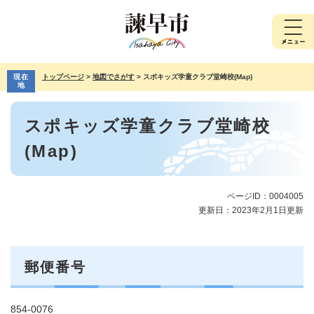
ペ
メ
ー
ニ
ジ
ュ
の
ー
先
を
現在
トップページ
>
地図でさがす
>
スポキッズ学童クラブ堂崎校(Map)
頭
飛
地
で
ば
本
す。
し
スポキッズ学童クラブ堂崎校
文
て
本
(Map)
文
へ
ページID：0004005
更新日：2023年2月1日更新
郵便番号
854-0076