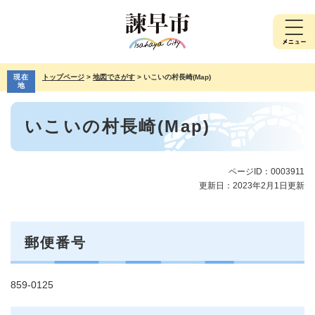
ペ
メ
ー
ニ
ジ
ュ
の
ー
先
を
現在
トップページ
>
地図でさがす
>
いこいの村長崎(Map)
頭
飛
地
で
ば
本
す。
し
いこいの村長崎(Map)
文
て
本
文
へ
ページID：0003911
更新日：2023年2月1日更新
郵便番号
859-0125