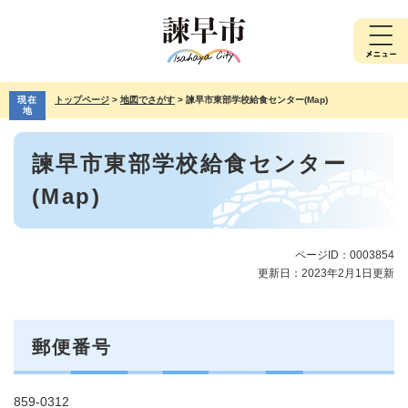
ペ
メ
ー
ニ
ジ
ュ
の
ー
先
を
現在
トップページ
>
地図でさがす
>
諫早市東部学校給食センター(Map)
頭
飛
地
で
ば
本
す。
し
諫早市東部学校給食センター
文
て
本
(Map)
文
へ
ページID：0003854
更新日：2023年2月1日更新
郵便番号
859-0312