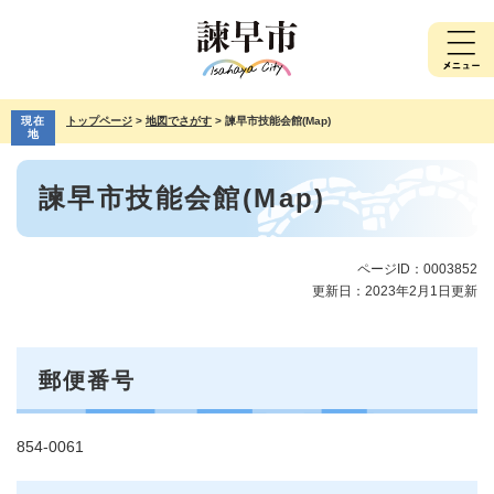
ペ
メ
ー
ニ
ジ
ュ
の
ー
先
を
現在
トップページ
>
地図でさがす
>
諫早市技能会館(Map)
頭
飛
地
で
ば
本
す。
し
諫早市技能会館(Map)
文
て
本
文
へ
ページID：0003852
更新日：2023年2月1日更新
郵便番号
854-0061