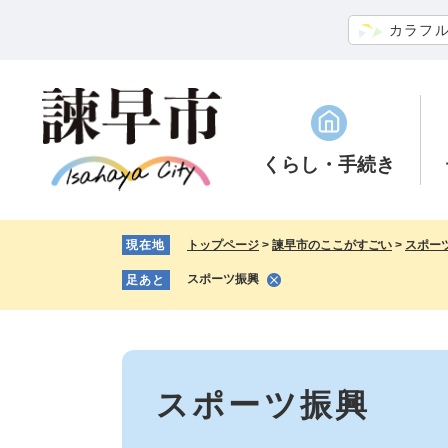
ペ
メ
カラフ
ー
ニ
ジ
ュ
の
ー
先
を
頭
飛
で
ば
くらし
・手続き
す。
し
て
本
現在地
トップページ
>
諫早市のここがすごい
>
スポー
文
へ
スポーツ振興
足あと
本
文
スポーツ振興