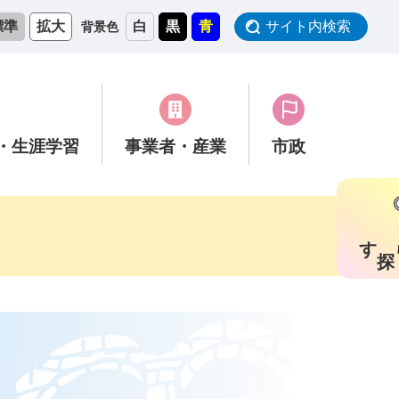
標準
拡大
白
黒
青
サイト内検索
背景色
・生涯学習
事業者
・産業
市政
す