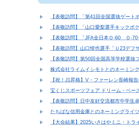
【表敬訪問】「第41回全国選抜ゲート
【表敬訪問】「山口愛梨選手キックボ
【表敬訪問】「JFA全日本Ｏ-60 Ｏ-7
【表敬訪問】山口惺也選手「Ｕ23デフサ
【表敬訪問】第50回全国高等学校選抜
株式会社ライムイシモトとのネーミン
【祝！J1昇格】V・ファーレン長崎報
宝くじスポーツフェア ドリーム・ベー
【表敬訪問】日中友好交流都市中学生
たちばな信用金庫とのネーミングライ
【大会結果】2025いさはやミニ・ト