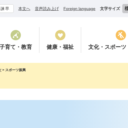
ル諫早
本文へ
音声読み上げ
Foreign language
文字サイズ
子育て
・教育
健康
・福祉
文化
・スポーツ
ツ
>
スポーツ振興