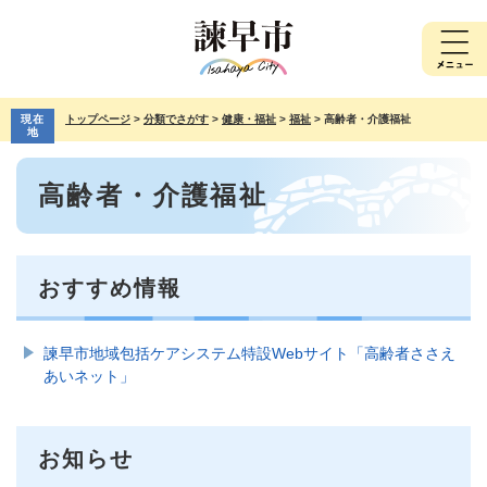
ペ
メ
ー
ニ
ジ
ュ
の
ー
先
を
現在
トップページ
>
分類でさがす
>
健康・福祉
>
福祉
>
高齢者・介護福祉
頭
飛
地
で
ば
本
す。
し
高齢者・介護福祉
文
て
本
文
へ
おすすめ情報
諫早市地域包括ケアシステム特設Webサイト「高齢者ささえ
あいネット」
お知らせ