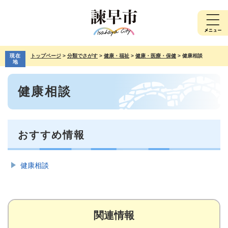
ペ
メ
ー
ニ
ジ
ュ
の
ー
先
を
現在
トップページ
>
分類でさがす
>
健康・福祉
>
健康・医療・保健
>
健康相談
頭
飛
地
で
ば
本
す。
し
健康相談
文
て
本
文
へ
おすすめ情報
健康相談
関連情報