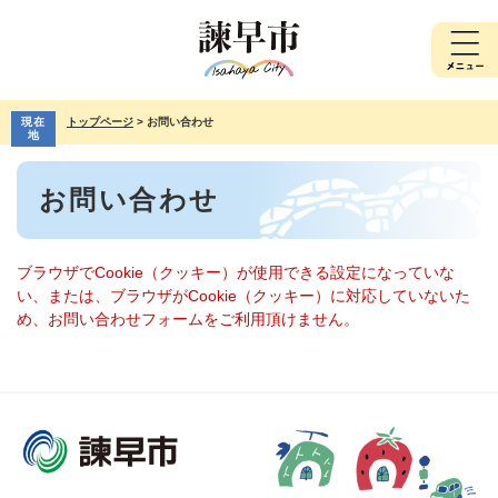
ペ
メ
ー
ニ
ジ
ュ
の
ー
先
を
現在
トップページ
>
お問い合わせ
頭
飛
地
で
ば
本
す。
し
お問い合わせ
文
て
本
文
へ
ブラウザでCookie（クッキー）が使用できる設定になっていな
い、または、ブラウザがCookie（クッキー）に対応していないた
め、お問い合わせフォームをご利用頂けません。