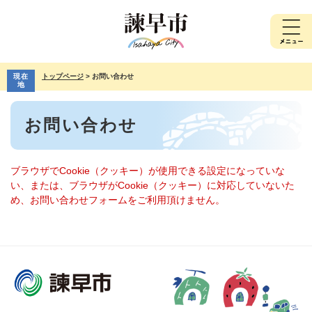
ペ
メ
ー
ニ
ジ
ュ
の
ー
先
を
現在
トップページ
>
お問い合わせ
頭
飛
地
で
ば
本
す。
し
お問い合わせ
文
て
本
文
へ
ブラウザでCookie（クッキー）が使用できる設定になっていな
い、または、ブラウザがCookie（クッキー）に対応していないた
め、お問い合わせフォームをご利用頂けません。