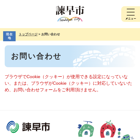
ペ
メ
ー
ニ
ジ
ュ
の
ー
先
を
現在
トップページ
>
お問い合わせ
頭
飛
地
で
ば
本
す。
し
お問い合わせ
文
て
本
文
へ
ブラウザでCookie（クッキー）が使用できる設定になっていな
い、または、ブラウザがCookie（クッキー）に対応していないた
め、お問い合わせフォームをご利用頂けません。