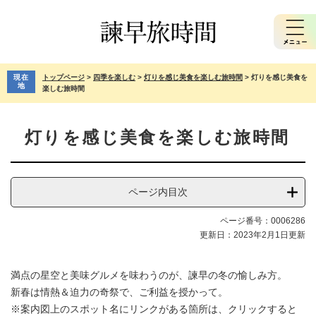
ペ
メ
ー
ニ
ジ
ュ
の
ー
先
を
現在
トップページ
>
四季を楽しむ
>
灯りを感じ美食を楽しむ旅時間
>
灯りを感じ美食を
頭
飛
地
楽しむ旅時間
で
ば
す。
し
本
て
灯りを感じ美食を楽しむ旅時間
文
本
文
へ
ページ内目次
ページ番号：0006286
更新日：2023年2月1日更新
満点の星空と美味グルメを味わうのが、諫早の冬の愉しみ⽅。
新春は情熱＆迫⼒の奇祭で、ご利益を授かって。
​​※案内図上のスポット名にリンクがある箇所は、クリックすると