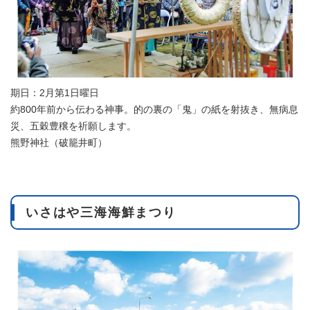
期日：2月第1日曜日
約800年前から伝わる神事。的の裏の「鬼」の紙を射抜き、無病息
災、五穀豊穣を祈願します。
熊野神社（破籠井町）
いさはや三海海鮮まつり