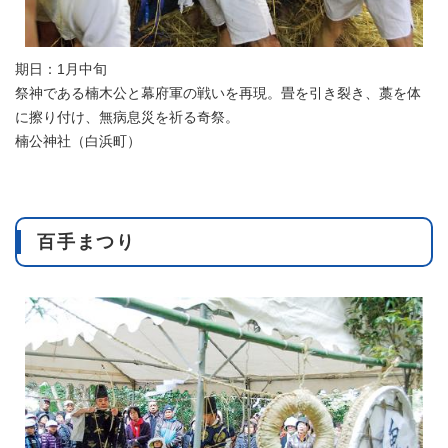
期日：1月中旬
祭神である楠木公と幕府軍の戦いを再現。畳を引き裂き、藁を体
に擦り付け、無病息災を祈る奇祭。
楠公神社（白浜町）
百手まつり