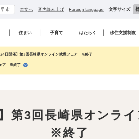
諫早市
本文へ
音声読み上げ
Foreign language
文字サイズ
す
住まい
子育て
はたらく
移住支援制度
月24日開催】第3回長崎県オンライン就職フェア ※終了
ェア ※終了
催】第3回長崎県オン
※終了