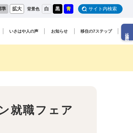
標準
拡大
白
黒
青
サイト内検索
背景色
いさはや人の声
お知らせ
移住の7ステップ
移住相談窓口
ライン就職フェア