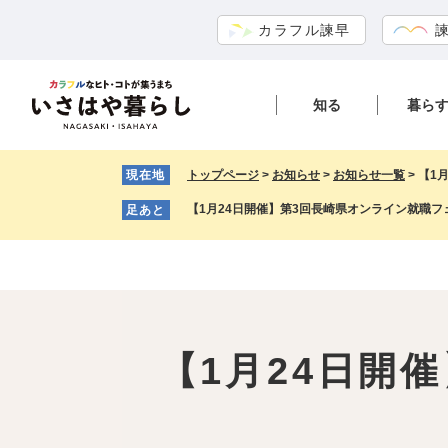
ペ
メ
カラフル諫早
ー
ニ
ジ
ュ
の
ー
知る
暮ら
先
を
頭
飛
で
ば
現在地
トップページ
>
お知らせ
>
お知らせ一覧
>
【1
す。
し
て
【1月24日開催】第3回長崎県オンライン就職フ
足あと
本
文
本
へ
文
【1月24日開