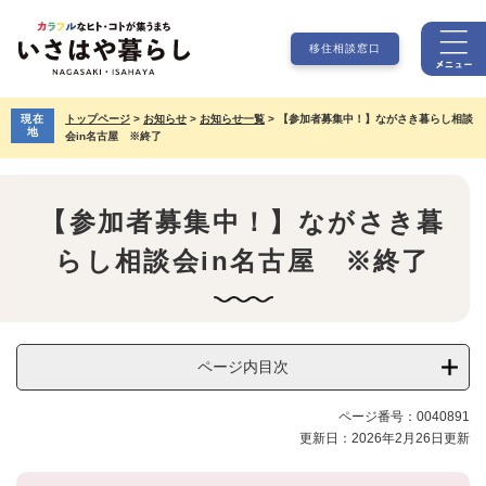
ペ
メ
ー
ニ
移住相談窓口
ジ
ュ
の
ー
先
を
現在
トップページ
>
お知らせ
>
お知らせ一覧
>
【参加者募集中！】ながさき暮らし相談
頭
飛
地
会in名古屋 ※終了
で
ば
本
す。
し
文
て
本
【参加者募集中！】ながさき暮
文
らし相談会in名古屋 ※終了
へ
ページ内目次
ページ番号：0040891
更新日：2026年2月26日更新