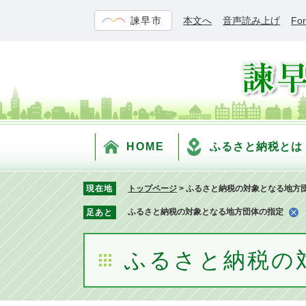
ペ
メ
諫早市
本文へ
音声読み上げ
For
ー
ニ
ジ
ュ
の
ー
先
を
頭
飛
で
ば
す。
し
て
HOME
ふるさと納税とは
本
文
へ
現在地
トップページ
>
ふるさと納税の対象となる地方
ふるさと納税の対象となる地方団体の指定
足あと
ふるさと納税の