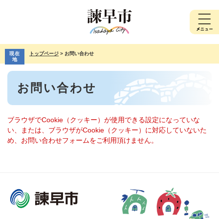
ペ
メ
ー
ニ
ジ
ュ
の
ー
先
を
現在
トップページ
>
お問い合わせ
頭
飛
地
で
ば
本
す。
し
お問い合わせ
文
て
本
文
へ
ブラウザでCookie（クッキー）が使用できる設定になっていな
い、または、ブラウザがCookie（クッキー）に対応していないた
め、お問い合わせフォームをご利用頂けません。