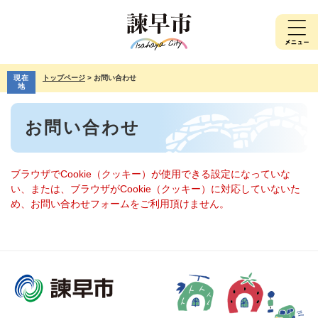
ペ
メ
ー
ニ
ジ
ュ
の
ー
先
を
現在
トップページ
>
お問い合わせ
頭
飛
地
で
ば
本
す。
し
お問い合わせ
文
て
本
文
へ
ブラウザでCookie（クッキー）が使用できる設定になっていな
い、または、ブラウザがCookie（クッキー）に対応していないた
め、お問い合わせフォームをご利用頂けません。