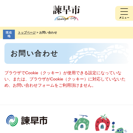
ペ
メ
ー
ニ
ジ
ュ
の
ー
先
を
現在
トップページ
>
お問い合わせ
頭
飛
地
で
ば
本
す。
し
お問い合わせ
文
て
本
文
へ
ブラウザでCookie（クッキー）が使用できる設定になっていな
い、または、ブラウザがCookie（クッキー）に対応していないた
め、お問い合わせフォームをご利用頂けません。