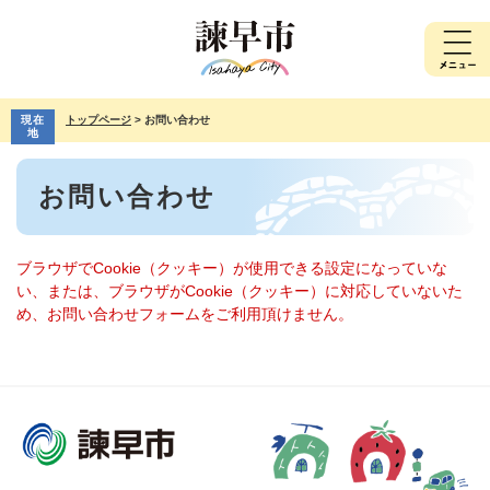
ペ
メ
ー
ニ
ジ
ュ
の
ー
先
を
現在
トップページ
>
お問い合わせ
頭
飛
地
で
ば
本
す。
し
お問い合わせ
文
て
本
文
へ
ブラウザでCookie（クッキー）が使用できる設定になっていな
い、または、ブラウザがCookie（クッキー）に対応していないた
め、お問い合わせフォームをご利用頂けません。