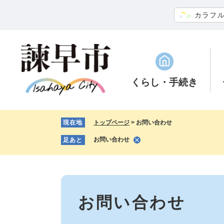
ペ
メ
カラフ
ー
ニ
ジ
ュ
の
ー
先
を
頭
飛
で
ば
くらし
・手続き
す。
し
て
本
現在地
トップページ
>
お問い合わせ
文
へ
お問い合わせ
足あと
本
文
お問い合わせ