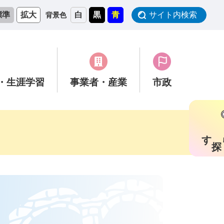
標準
拡大
白
黒
青
サイト内検索
背景色
・生涯学習
事業者
・産業
市政
す