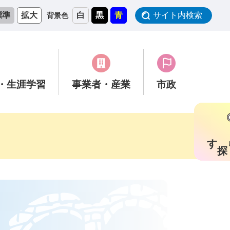
標準
拡大
白
黒
青
サイト内検索
背景色
・生涯学習
事業者
・産業
市政
す