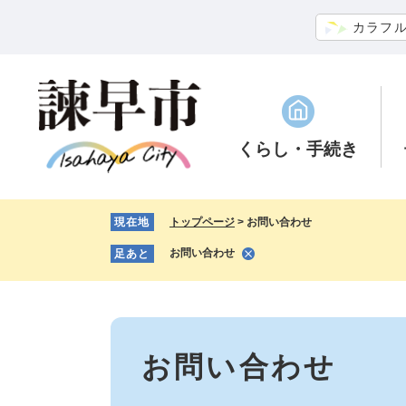
ペ
メ
カラフ
ー
ニ
ジ
ュ
の
ー
先
を
頭
飛
で
ば
くらし
・手続き
す。
し
て
本
現在地
トップページ
>
お問い合わせ
文
へ
お問い合わせ
足あと
本
文
お問い合わせ