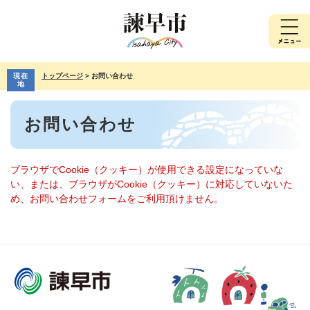
ペ
メ
ー
ニ
ジ
ュ
の
ー
先
を
現在
トップページ
>
お問い合わせ
頭
飛
地
で
ば
本
す。
し
お問い合わせ
文
て
本
文
へ
ブラウザでCookie（クッキー）が使用できる設定になっていな
い、または、ブラウザがCookie（クッキー）に対応していないた
め、お問い合わせフォームをご利用頂けません。