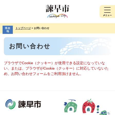
ペ
メ
ー
ニ
ジ
ュ
の
ー
先
を
現在
トップページ
>
お問い合わせ
頭
飛
地
で
ば
本
す。
し
お問い合わせ
文
て
本
文
へ
ブラウザでCookie（クッキー）が使用できる設定になっていな
い、または、ブラウザがCookie（クッキー）に対応していないた
め、お問い合わせフォームをご利用頂けません。