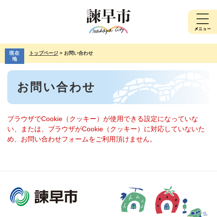
ペ
メ
ー
ニ
ジ
ュ
の
ー
先
を
現在
トップページ
>
お問い合わせ
頭
飛
地
で
ば
本
す。
し
お問い合わせ
文
て
本
文
へ
ブラウザでCookie（クッキー）が使用できる設定になっていな
い、または、ブラウザがCookie（クッキー）に対応していないた
め、お問い合わせフォームをご利用頂けません。