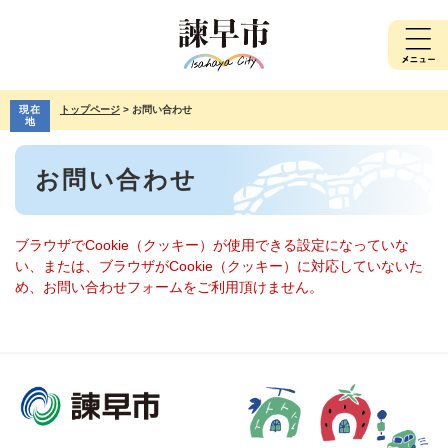
ペ
メ
ー
ニ
ジ
ュ
の
ー
先
を
現在
トップページ
>
お問い合わせ
頭
飛
地
で
ば
本
す。
し
お問い合わせ
文
て
本
文
へ
ブラウザでCookie（クッキー）が使用できる設定になっていな
い、または、ブラウザがCookie（クッキー）に対応していないた
め、お問い合わせフォームをご利用頂けません。