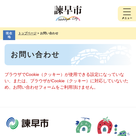
ペ
メ
ー
ニ
ジ
ュ
の
ー
先
を
現在
トップページ
>
お問い合わせ
頭
飛
地
で
ば
本
す。
し
お問い合わせ
文
て
本
文
へ
ブラウザでCookie（クッキー）が使用できる設定になっていな
い、または、ブラウザがCookie（クッキー）に対応していないた
め、お問い合わせフォームをご利用頂けません。