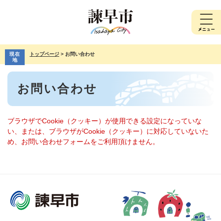
ペ
メ
ー
ニ
ジ
ュ
の
ー
先
を
現在
トップページ
>
お問い合わせ
頭
飛
地
で
ば
本
す。
し
お問い合わせ
文
て
本
文
へ
ブラウザでCookie（クッキー）が使用できる設定になっていな
い、または、ブラウザがCookie（クッキー）に対応していないた
め、お問い合わせフォームをご利用頂けません。