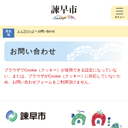
ペ
メ
ー
ニ
ジ
ュ
の
ー
先
を
現在
トップページ
>
お問い合わせ
頭
飛
地
で
ば
本
す。
し
お問い合わせ
文
て
本
文
へ
ブラウザでCookie（クッキー）が使用できる設定になっていな
い、または、ブラウザがCookie（クッキー）に対応していないた
め、お問い合わせフォームをご利用頂けません。