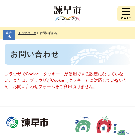
ペ
メ
ー
ニ
ジ
ュ
の
ー
先
を
現在
トップページ
>
お問い合わせ
頭
飛
地
で
ば
本
す。
し
お問い合わせ
文
て
本
文
へ
ブラウザでCookie（クッキー）が使用できる設定になっていな
い、または、ブラウザがCookie（クッキー）に対応していないた
め、お問い合わせフォームをご利用頂けません。