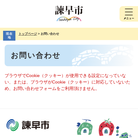
ペ
メ
ー
ニ
ジ
ュ
の
ー
先
を
現在
トップページ
>
お問い合わせ
頭
飛
地
で
ば
本
す。
し
お問い合わせ
文
て
本
文
へ
ブラウザでCookie（クッキー）が使用できる設定になっていな
い、または、ブラウザがCookie（クッキー）に対応していないた
め、お問い合わせフォームをご利用頂けません。